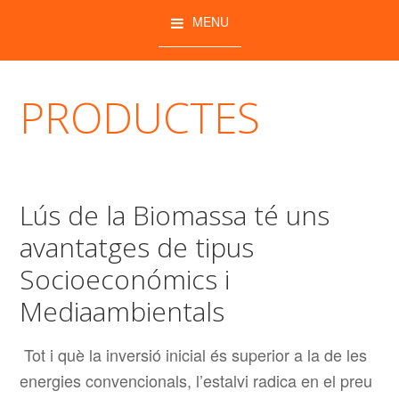
INSTALADOR DE
Skip
Skip
CALEFACCIÓ AMB
MENU
BIOMASSA
to
to
primary
main
navigation
content
PRODUCTES
Lús de la Biomassa té uns
avantatges de tipus
Socioeconómics i
Mediaambientals
Tot i què la inversió inicial és superior a la de les
energies convencionals, l’estalvi radica en el preu